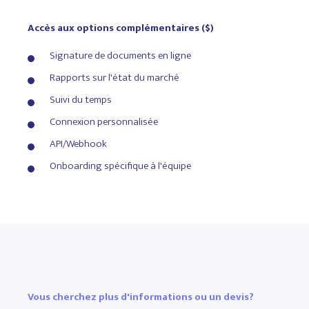
Gestion des fournisseurs
Accès aux options complémentaires ($)
Réservations de commodités
Signature de documents en ligne
Règles et règlements de la
Rapports sur l'état du marché
propriété
Suivi du temps
Resident Perks
Connexion personnalisée
Lead CRM
(limited access)
API/Webhook
RL-31 (QC)
Onboarding spécifique à l'équipe
Renseignez-vous
maintenant
Vous cherchez plus d'informations ou un devis?