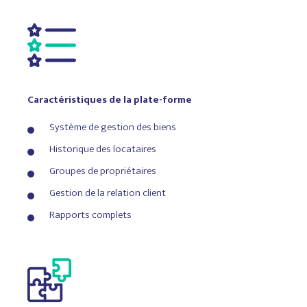
Résident
Propulsé par Building Stack
Caractéristiques de la plate-forme
Portail des locataires
Système de gestion des biens
Assurance des locataires
Historique des locataires
Groupes de propriétaires
Renouvellement des baux
Gestion de la relation client
Paiements automatiques en ligne
Rapports complets
Communication bidirectionnelle
avec les résidents
Tickets de maintenance
Gestion des dépenses