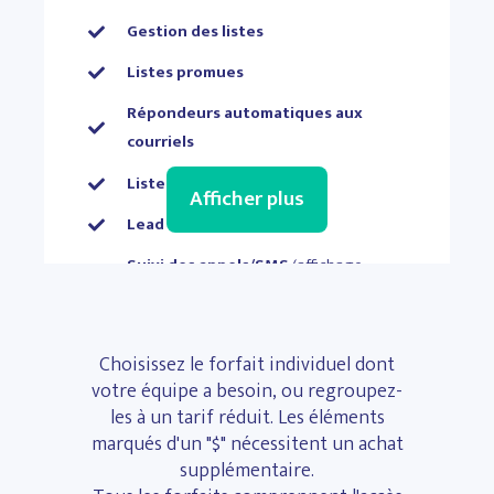
Gestion des listes
Listes promues
Répondeurs automatiques aux
courriels
Listes d'attente
Afficher plus
Lead Chat
(voir seulement)
Suivi des appels/SMS
(affichage
uniquement)
Demandes d'unité en ligne
Choisissez le forfait individuel dont
Paiements de location en ligne
votre équipe a besoin, ou regroupez-
les à un tarif réduit. Les éléments
Site web CMS
(pour les sites hébergés
marqués d'un "$" nécessitent un achat
par Rentsync uniquement)
supplémentaire.
Listing Score