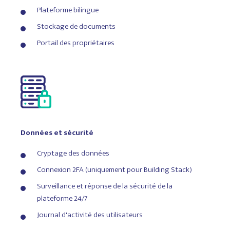
Plateforme bilingue
Création et signature du bail
Stockage de documents
Paiements de location en ligne
Portail des propriétaires
Paiements automatiques
Coût par rapport au bail
Données et sécurité
Renseignez-vous
maintenant
Cryptage des données
Connexion 2FA (uniquement pour Building Stack)
Surveillance et réponse de la sécurité de la
plateforme 24/7
Journal d'activité des utilisateurs