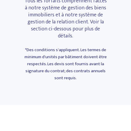
Tous les forfaits comprennent l'accès
à notre système de gestion des biens
Media Management
immobiliers et à notre système de
QR Signage
gestion de la relation client. Voir la
section ci-dessous pour plus de
RL-31 (QC)
détails.
AI Supported Property Descriptions
*Des conditions s'appliquent. Les termes de
Comprehensive Reporting
minimum d'unités par bâtiment doivent être
respectés. Les devis sont fournis avant la
signature du contrat; des contrats annuels
sont requis.
Renseignez-vous
maintenant