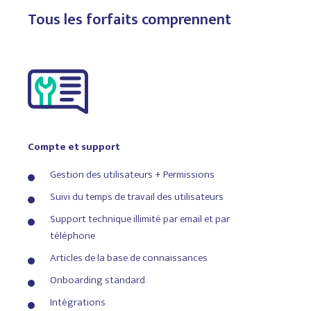
Tous les forfaits comprennent
Leasing
Propulsé par Building Stack
Gestion de la relation client (Lead
Compte et support
CRM)
Gestion des utilisateurs + Permissions
Suivi des appels/SMS
Suivi du temps de travail des utilisateurs
Gestion des réservations de circuits
Support technique illimité par email et par
téléphone
Chat à deux voies
Articles de la base de connaissances
Applications de l'unité numérique
Onboarding standard
Vérifications de crédit dans
Intégrations
l'application
(crédits de $ requis)