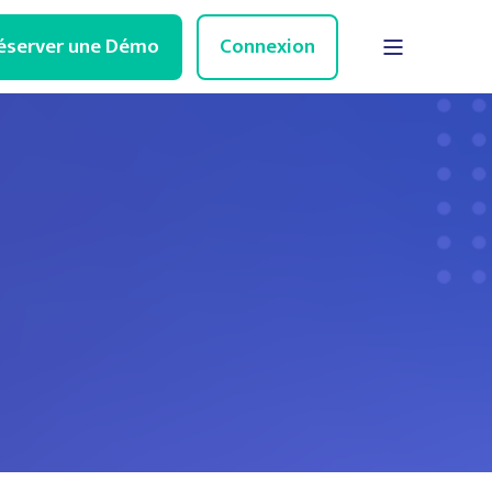
éserver une Démo
Connexion